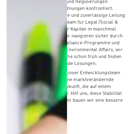
Tag mit Rechtsvorschriften und Regulierungen
unterschiedlicher Rechtsordnungen konfrontiert.
Deshalb ist vorausschauende und zuverlässige Leitung
ein absolutes Muss. Unser Team für Legal /Social &
Environmental Affairs ist der Kapitän in manchmal
unbekannten Gewässern. Wir navigieren sicher durch
internationale Gesetze, Compliance-Programme und
die Richtlinien für Social & Environmental Affairs, wir
erkennen schwierige Bereiche schon früh und finden
kreative auf Fakten basierende Lösungen.
Mit diesem Warnsystem ist unser Entwicklungsteam
auf der richtigen Spur für eine marktverändernde
Zukunft des Sports − eine Zukunft, die auf einem
stolzen Vermächtnis aufbaut. Hilf uns, diese Stabilität
zu gewährleisten. Gemeinsam bauen wir eine bessere
Zukunft auf.