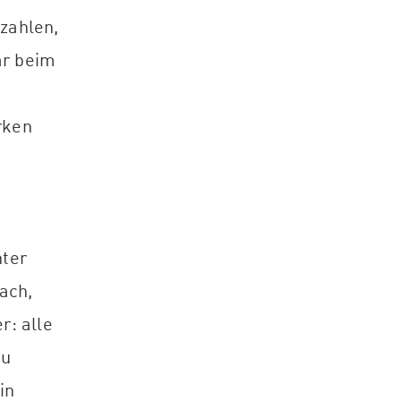
zahlen,
är beim
rken
nter
ach,
r: alle
du
in